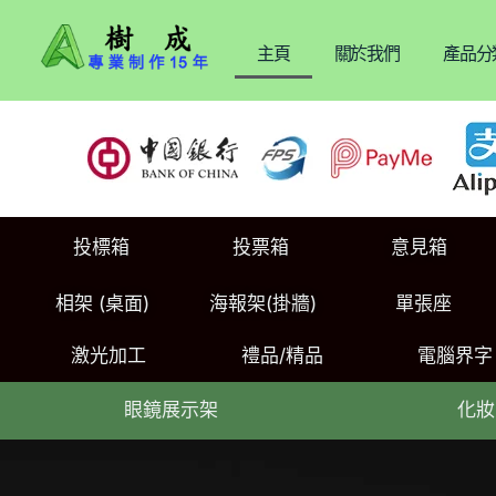
主頁
關於我們
產品分
投標箱
投票箱
意見箱
相架 (桌面)
海報架(掛牆)
單張座
激光加工
禮品/精品
電腦界字
眼鏡展示架
化妝