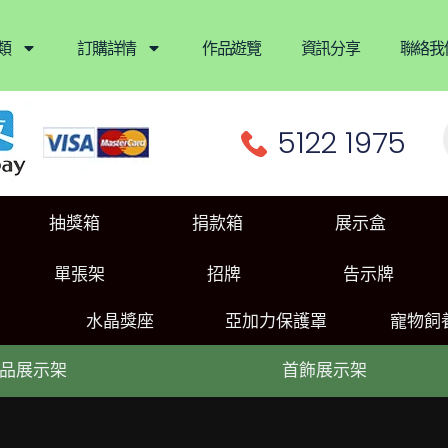
類
訂購詳情
作品遊覽
資訊分享
聯絡我
5122 1975
抽獎箱
捐款箱
展示盒
單張架
招牌
告示牌
水晶獎座
亞加力保護罩
寵物飼
品展示架
首飾展示架