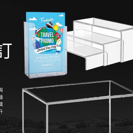
訂
與
緣
獎
升