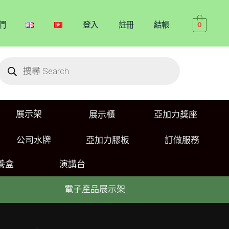
們
登入
註冊
結帳
0
展示架
展示櫃
亞加力獎座
公司水牌
亞加力膠板
訂做服務
養盒
演講台
電子產品展示架