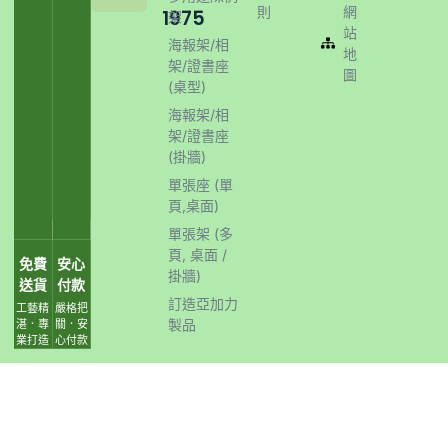
則
網
1975
架
站
海報架/相
地
架/證書座
圖
(桌型)
海報架/相
架/證書座
(掛牆)
單張座 (單
頁,桌面)
單張架 (多
頁, 桌面 /
免費
安心
掛牆)
送貨
付款
訂造亞加力
工藝精
嚴格把
製品
湛．專
關．安
業打造
心付款