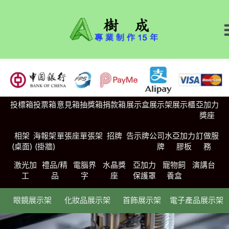
投標箱
投票箱
意見箱
抽獎箱
捐款箱
展示盒
展示架
展示櫃
亞加力
獎座
相架
海報架
單張座
單張架
招牌
告示牌
公司水
亞加力
訂做服
(桌面)
(掛牆)
牌
膠板
務
激光加
禮品/精
電腦界
水晶獎
亞加力
寵物飼
演講台
工
品
字
座
保護罩
養盒
眼鏡展示架
化妝品展示架
首飾展示架
電子產品展示架