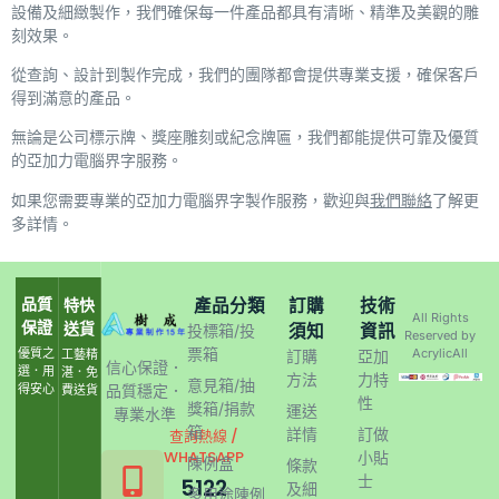
設備及細緻製作，我們確保每一件產品都具有清晰、精準及美觀的雕
刻效果。
從查詢、設計到製作完成，我們的團隊都會提供專業支援，確保客戶
得到滿意的產品。
無論是公司標示牌、獎座雕刻或紀念牌匾，我們都能提供可靠及優質
的亞加力電腦界字服務。
如果您需要專業的亞加力電腦界字製作服務，歡迎與
我們聯絡
了解更
多詳情。
品質
產品分類
訂購
技術
特快
All Rights
保證
送貨
須知
資訊
投標箱/投
Reserved by
票箱
優質之
AcrylicAll
工藝精
訂購
亞加
信心保證．
選．用
湛．免
方法
力特
意見箱/抽
得安心
品質穩定．
費送貨
性
獎箱/捐款
運送
專業水準
箱
詳情
訂做
查詢熱線 /
WHATSAPP
小貼
陳例盒
條款
士
5122
及細
多用途陳例