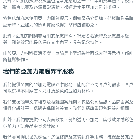
另外，亞加力獎牌及獎座也是常見應用之一。企業頒獎典禮、學校活
動、體育比賽及各類表彰活動，都經常使用亞加力雕刻獎項。
零售店舖亦常使用亞加力雕刻標示，例如產品介紹牌、價錢牌及品牌
展示牌。亞加力的透明質感能提升整體店舖形象。
此外，亞加力雕刻亦常用於紀念牌匾、捐贈者名錄牌及紀念展示板
等，雕刻效果能長久保存文字內容，具有紀念價值。
由於亞加力材料靈活多變，無論是小型訂製牌匾或大型展示板，都能
夠輕鬆製作。
我們的亞加力電腦界字服務
我們提供全面的亞加力電腦界字服務，能配合不同客戶的需求。客戶
可以選擇不同厚度、尺寸及顏色的亞加力材料。
我們支援簡單文字雕刻及複雜圖案雕刻，包括公司標誌、品牌圖案及
個性化設計等。透過先進雕刻設備，我們能精準重現各種設計細節。
此外，我們亦提供不同表面效果，例如透明亞加力、磨砂效果或彩色
亞加力，讓產品更具設計感。
我們亦可提供拋光處理、邊位修飾及安裝配件等服務，確保產品完成