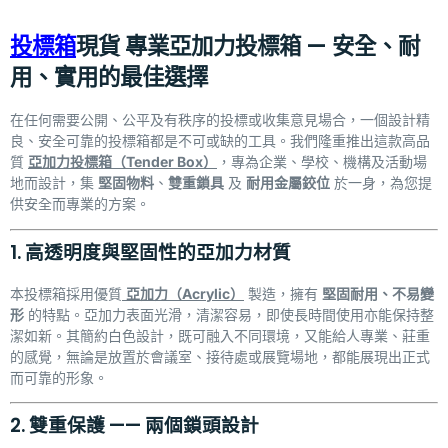
投標箱
現貨 專業亞加力投標箱 — 安全、耐
用、實用的最佳選擇
在任何需要公開、公平及有秩序的投標或收集意見場合，一個設計精
良、安全可靠的投標箱都是不可或缺的工具。我們隆重推出這款高品
質
亞加力投標箱（Tender Box）
，專為企業、學校、機構及活動場
地而設計，集
堅固物料
、
雙重鎖具
及
耐用金屬鉸位
於一身，為您提
供安全而專業的方案。
1. 高透明度與堅固性的亞加力材質
本投標箱採用優質
亞加力（Acrylic）
製造，擁有
堅固耐用、不易變
形
的特點。亞加力表面光滑，清潔容易，即使長時間使用亦能保持整
潔如新。其簡約白色設計，既可融入不同環境，又能給人專業、莊重
的感覺，無論是放置於會議室、接待處或展覽場地，都能展現出正式
而可靠的形象。
2. 雙重保護 —— 兩個鎖頭設計