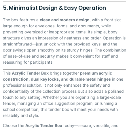
5. Minimalist Design & Easy Operation
The box features a
clean and modern design
, with a front slot
large enough for envelopes, forms, and documents, while
preventing oversized or inappropriate items. Its simple, boxy
structure gives an impression of neatness and order. Operation is
straightforward—just unlock with the provided keys, and the
door swings open smoothly on its sturdy hinges. The combination
of ease-of-use and security makes it convenient for staff and
reassuring for participants.
This
Acrylic Tender Box
brings together
premium acrylic
construction, dual key locks, and durable metal hinges
in one
professional solution. It not only enhances the safety and
confidentiality of the collection process but also adds a polished
touch to any setting. Whether you are organizing a large-scale
tender, managing an office suggestion program, or running a
school competition, this tender box will meet your needs with
reliability and style.
Choose the
Acrylic Tender Box
today—secure, versatile, and