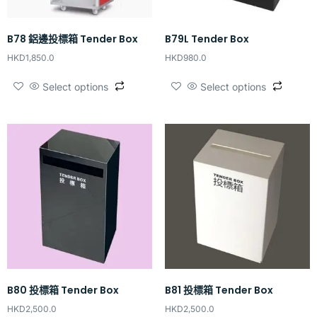
B78 鋁邊投標箱 Tender Box
B79L Tender Box
HKD
1,850.0
HKD
980.0
Select options
Select options
B80 投標箱 Tender Box
B81 投標箱 Tender Box
HKD
2,500.0
HKD
2,500.0