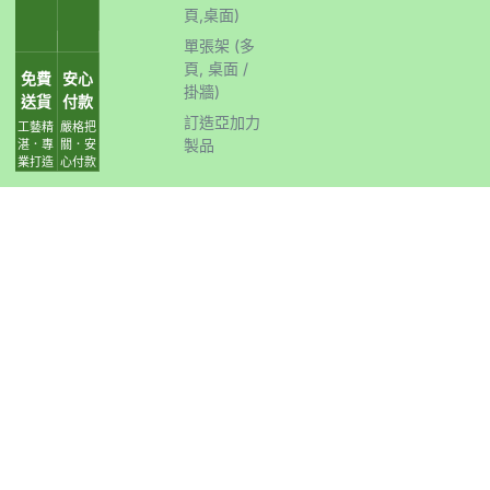
頁,桌面)
單張架 (多
頁, 桌面 /
免費
安心
掛牆)
送貨
付款
訂造亞加力
工藝精
嚴格把
製品
湛．專
關．安
業打造
心付款