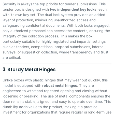
Security is always the top priority for tender submissions. This
tender box is designed with
two independent key locks
, each
with its own key set. The dual lock system provides an added
layer of protection, minimizing unauthorized access and
safeguarding confidential documents. With both locks engaged,
only authorized personnel can access the contents, ensuring the
integrity of the collection process. This makes the box
particularly suitable for highly regulated and impartial settings
such as tenders, competitions, proposal submissions, internal
surveys, or suggestion collection, where transparency and trust
are critical.
3. Sturdy Metal Hinges
Unlike boxes with plastic hinges that may wear out quickly, this
model is equipped with
robust metal hinges
. They are
engineered to withstand repeated opening and closing without
loosening or breaking. The use of metal components ensures the
door remains stable, aligned, and easy to operate over time. This
durability adds value to the product, making it a practical
investment for organizations that require regular or long-term use