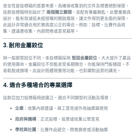
安全性是投標箱的首要考慮。為確保收集到的文件及標書絕對保密，
這款投標箱特別設計了
兩個獨立鎖頭
，並配有專屬鎖匙。此雙重鎖具
設計，能有效減低未經授權的開啟風險，讓文件得到更全面的保障。
此設計非常適合用於需高度公正的場合，例如：投標、比賽作品收
集、建議書收集、內部問卷或意見箱等。
3. 耐用金屬鉸位
與一般膠質鉸位不同，本投標箱採用
堅固金屬鉸位
，大大提升了產品
的使用壽命。金屬鉸位不但能承受長期開合，亦能保持門板穩固，不
易鬆脫或損壞。此設計既體現實用功能，也彰顯對品質的講究。
4. 適合多種場合的專業選擇
這款亞加力投標箱用途廣泛，適合不同類型的活動及場景：
企業
：收集內部建議、員工意見或作為抽獎箱使用
政府與機構
：正式投標、投票或收集公眾意見
學校與社團
：比賽作品遞交、問卷調查或活動抽獎