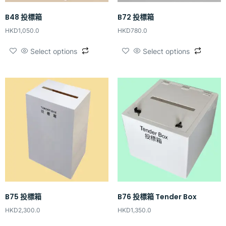
B48 投標箱
B72 投標箱
HKD
1,050.0
HKD
780.0
Select options
Select options
B75 投標箱
B76 投標箱 Tender Box
HKD
2,300.0
HKD
1,350.0