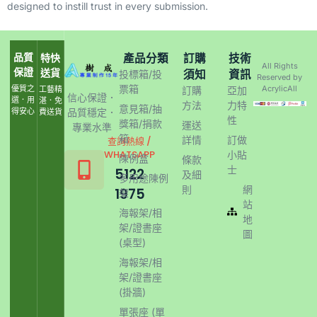
designed to instill trust in every submission.
品質
產品分類
訂購
技術
特快
All Rights
保證
送貨
須知
資訊
投標箱/投
Reserved by
票箱
優質之
AcrylicAll
工藝精
訂購
亞加
信心保證．
選．用
湛．免
方法
力特
意見箱/抽
得安心
品質穩定．
費送貨
性
獎箱/捐款
運送
專業水準
箱
詳情
訂做
查詢熱線 /
WHATSAPP
小貼
陳例盒
條款
士
5122
及細
多用途陳例
則
網
1975
架
站
海報架/相
地
架/證書座
圖
(桌型)
海報架/相
架/證書座
(掛牆)
單張座 (單