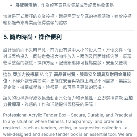
展覽與活動
：作為顧客意見收集箱或登記表格收集點
無論是正式嚴謹的商業投標，還是需要安全感的抽獎活動，這款投標
箱都能帶來專業而值得信賴的體驗。
5. 簡約時尚，操作便利
設計簡約而不失時尚感，前方設有適中大小的投入口，方便文件、信
封或表格投入，同時避免過大物件放入。兩側及門面線條俐落，展現
乾淨整潔的觀感。操作方面，配備鎖匙即可輕鬆開啟，安全又便利。
這款
亞加力投標箱
結合了
高品質材質、雙重安全鎖具及耐用金屬鉸
位
，不僅外觀專業簡潔，更能在安全與功能上滿足不同需求。無論您
是企業、機構或學校，這都是一款可靠且專業的選擇。
讓您的投標過程或收集活動更具公信力和專業性，立即選擇這款
亞加
力投標箱
，為您的工作和活動提供最穩妥的保障！
Professional Acrylic Tender Box – Secure, Durable, and Practical
In any situation where fairness, transparency, and order are
required—such as tenders, voting, or suggestion collection—a
well-designed and secure tender box is an essential tool. We are