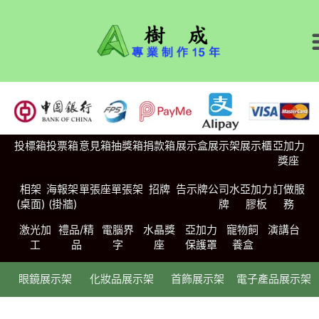
投標箱
投票箱
意見箱
抽獎箱
捐款箱
展示盒
展示架
展示櫃
亞加力
獎座
相架
海報架
單張座
單張架
招牌
告示牌
公司水
亞加力
訂做服
(桌面)
(掛牆)
牌
膠板
務
激光加
禮品/精
電腦界
水晶獎
亞加力
寵物飼
演講台
工
品
字
座
保護罩
養盒
眼鏡展示架
化妝品展示架
首飾展示架
電子產品展示架