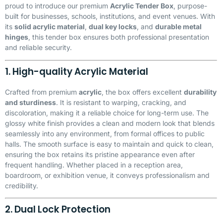
proud to introduce our premium
Acrylic Tender Box
, purpose-
built for businesses, schools, institutions, and event venues. With
its
solid acrylic material
,
dual key locks
, and
durable metal
hinges
, this tender box ensures both professional presentation
and reliable security.
1. High-quality Acrylic Material
Crafted from premium
acrylic
, the box offers excellent
durability
and sturdiness
. It is resistant to warping, cracking, and
discoloration, making it a reliable choice for long-term use. The
glossy white finish provides a clean and modern look that blends
seamlessly into any environment, from formal offices to public
halls. The smooth surface is easy to maintain and quick to clean,
ensuring the box retains its pristine appearance even after
frequent handling. Whether placed in a reception area,
boardroom, or exhibition venue, it conveys professionalism and
credibility.
2. Dual Lock Protection