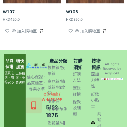
WT07
WT08
HKD
420.0
HKD
350.0
加入購物車
加入購物車
品質
產品分類
訂購
技術
特快
All Rights
保證
送貨
須知
資訊
投標箱/投
Reserved by
票箱
優質之
AcrylicAll
工藝精
訂購
亞加
信心保證．
選．用
湛．免
方法
力特
意見箱/抽
得安心
品質穩定．
費送貨
性
獎箱/捐款
運送
專業水準
箱
詳情
訂做
查詢熱線 /
WHATSAPP
小貼
陳例盒
條款
士
5122
及細
多用途陳例
則
網
1975
架
站
海報架/相
地