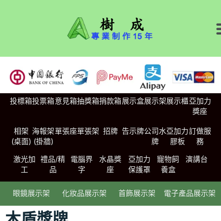
投標箱
投票箱
意見箱
抽獎箱
捐款箱
展示盒
展示架
展示櫃
亞加力
獎座
相架
海報架
單張座
單張架
招牌
告示牌
公司水
亞加力
訂做服
(桌面)
(掛牆)
牌
膠板
務
激光加
禮品/精
電腦界
水晶獎
亞加力
寵物飼
演講台
工
品
字
座
保護罩
養盒
眼鏡展示架
化妝品展示架
首飾展示架
電子產品展示架
木盾獎牌