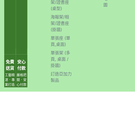
架/證書座
圖
(桌型)
海報架/相
架/證書座
(掛牆)
單張座 (單
頁,桌面)
單張架 (多
頁, 桌面 /
免費
安心
掛牆)
送貨
付款
訂造亞加力
工藝精
嚴格把
製品
湛．專
關．安
業打造
心付款