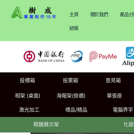
主頁
關於我們
產品分
結帳
投標箱
投票箱
意見箱
相架 (桌面)
海報架(掛牆)
單張座
激光加工
禮品/精品
電腦界字
眼鏡展示架
化妝