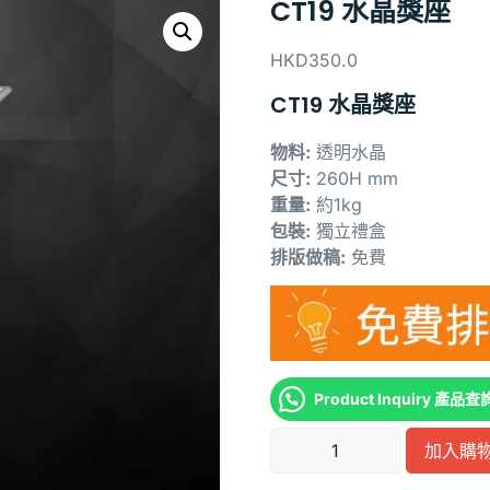
CT19 水晶獎座
HKD
350.0
CT19 水晶獎座
物料:
透明水晶
尺寸:
260H mm
重量:
約1kg
包裝:
獨立禮盒
排版做稿:
免費
Product Inquiry 產品查
加入購