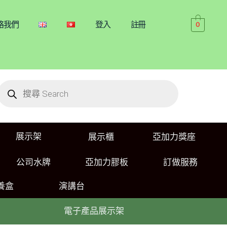
絡我們
登入
註冊
0
展示架
展示櫃
亞加力獎座
公司水牌
亞加力膠板
訂做服務
養盒
演講台
電子產品展示架