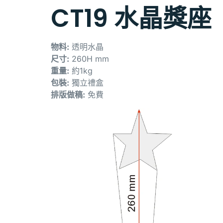
CT19 水晶獎座
物料:
透明水晶
尺寸:
260H mm
重量:
約1kg
包裝:
獨立禮盒
排版做稿:
免費