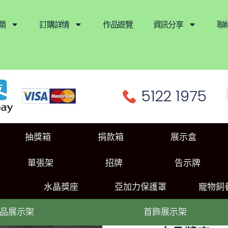
類
訂購詳情
作品遊覽
資訊分享
聯
5122 1975
抽獎箱
捐款箱
展示盒
單張架
招牌
告示牌
水晶獎座
亞加力保護罩
寵物飼
品展示架
首飾展示架