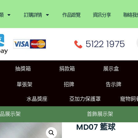
類
訂購詳情
作品遊覽
資訊分享
聯絡我
5122 1975
抽獎箱
捐款箱
展示盒
單張架
招牌
告示牌
水晶獎座
亞加力保護罩
寵物飼
品展示架
首飾展示架
MD07 籃球