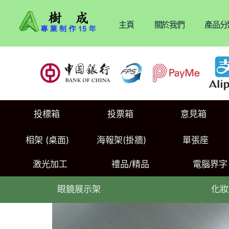
主頁
關於我們
產品分
投標箱
投票箱
意見箱
相架 (桌面)
海報架(掛牆)
單張座
激光加工
禮品/精品
電腦界字
眼鏡展示架
化妝