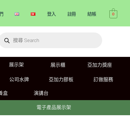
們
登入
註冊
結帳
0
展示架
展示櫃
亞加力獎座
公司水牌
亞加力膠板
訂做服務
養盒
演講台
電子產品展示架