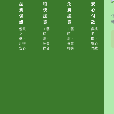
品
特
免
安
質
快
費
心
保
送
送
付
證
貨
貨
款
優質
工藝
工藝
嚴格
之
精
精
把
選．
湛．
湛．
關．
用得
免費
專業
安心
安心
送貨
打造
付款