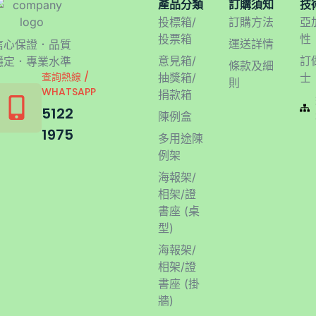
產品分類
訂購須知
技
投標箱/
訂購方法
亞
投票箱
性
運送詳情
信心保證．品質
意見箱/
訂
穩定．專業水準
條款及細
查詢熱線 /
抽獎箱/
士
則
WHATSAPP
捐款箱
5122
陳例盒
1975
多用途陳
例架
海報架/
相架/證
書座 (桌
型)
海報架/
相架/證
書座 (掛
牆)