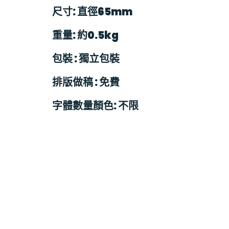
尺寸: 直徑65mm
重量
:
約0.5
kg
包裝
:
獨立
包裝
排版做稿
:
免費
字體數量顏色: 不限