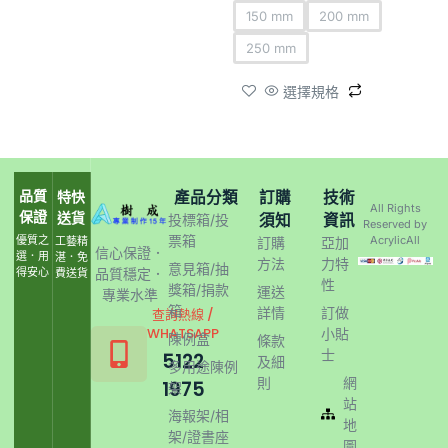
150 mm
200 mm
250 mm
選擇規格
品質
產品分類
訂購
技術
特快
All Rights
保證
送貨
須知
資訊
投標箱/投
Reserved by
票箱
優質之
AcrylicAll
工藝精
訂購
亞加
信心保證．
選．用
湛．免
方法
力特
意見箱/抽
得安心
品質穩定．
費送貨
性
獎箱/捐款
運送
專業水準
箱
詳情
訂做
查詢熱線 /
WHATSAPP
小貼
陳例盒
條款
士
5122
及細
多用途陳例
則
網
1975
架
站
海報架/相
地
架/證書座
圖