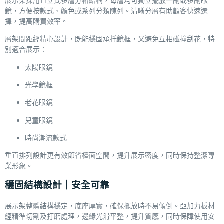
展示架採用直立式多層分格結構，每層均可獨立擺放一副或多副眼
鏡，方便按款式、顏色或系列分類陳列。清晰分層有助顧客快速選
擇，提高購買效率。
層架間距經精心設計，既能穩固承托鏡框，又避免互相碰撞刮花，特
別適合展示：
太陽眼鏡
光學鏡框
老花眼鏡
兒童眼鏡
時尚潮流款式
垂直排列設計更有效節省檯面空間，提升展示密度，同時保持整潔專
業形象。
穩固結構設計｜安全可靠
展示架整體結構穩定，底座厚實，確保擺放時不易傾倒。亞加力板材
經精準切割及打磨處理，邊緣光滑平整，提升質感，同時保障使用安