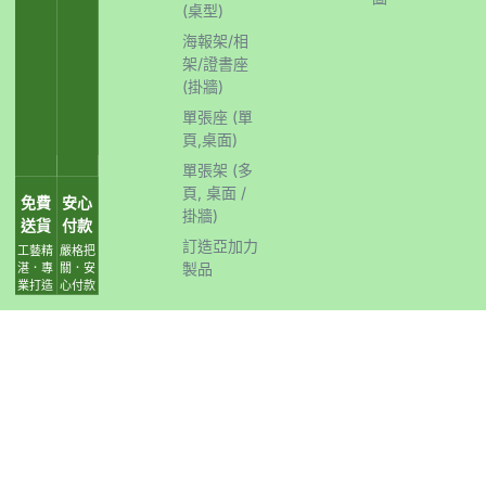
(桌型)
海報架/相
架/證書座
(掛牆)
單張座 (單
頁,桌面)
單張架 (多
頁, 桌面 /
免費
安心
掛牆)
送貨
付款
訂造亞加力
工藝精
嚴格把
製品
湛．專
關．安
業打造
心付款