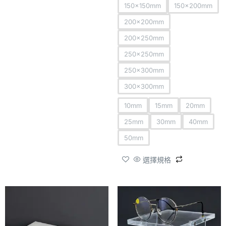
150x150mm
150x200mm
200x200mm
200x250mm
250x250mm
250x300mm
300x300mm
10mm
15mm
20mm
25mm
30mm
40mm
50mm
選擇規格