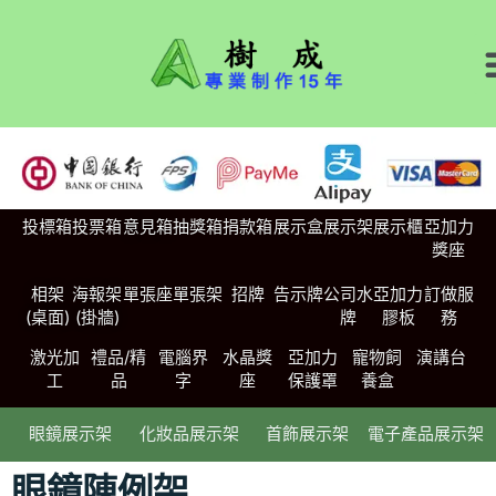
投標箱
投票箱
意見箱
抽獎箱
捐款箱
展示盒
展示架
展示櫃
亞加力
獎座
相架
海報架
單張座
單張架
招牌
告示牌
公司水
亞加力
訂做服
(桌面)
(掛牆)
牌
膠板
務
激光加
禮品/精
電腦界
水晶獎
亞加力
寵物飼
演講台
工
品
字
座
保護罩
養盒
眼鏡展示架
化妝品展示架
首飾展示架
電子產品展示架
眼鏡陳例架​