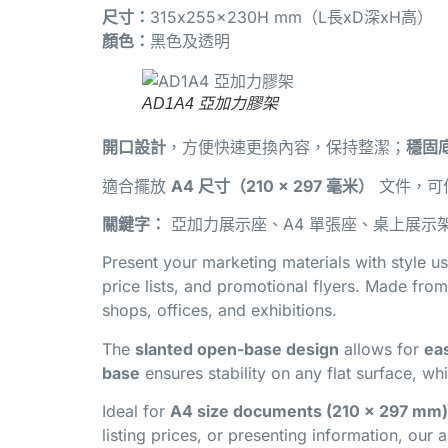
尺寸：
315x255x230H mm（L長xD深xH高）
顏色：
黑色及透明
AD1A4 亞加力膠架
開口設計
，方便快速更換內容，保持整潔；
穩固
適合擺放
A4 尺寸（210 × 297 毫米）
文件，可
關鍵字：
亞加力展示座、A4 單張座、桌上展示
Present your marketing materials with style u
price lists, and promotional flyers. Made fro
shops, offices, and exhibitions.
The
slanted open-base design
allows for
ea
base
ensures stability on any flat surface, wh
Ideal for
A4 size documents (210 × 297 mm)
listing prices, or presenting information, our 