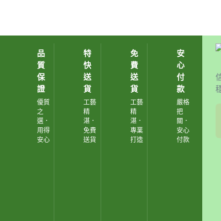
品
特
免
安
質
快
費
心
保
送
送
付
證
貨
貨
款
優質
工藝
工藝
嚴格
之
精
精
把
選．
湛．
湛．
關．
用得
免費
專業
安心
安心
送貨
打造
付款