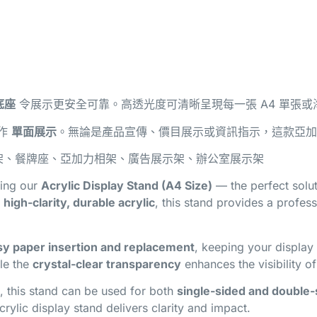
底座
令展示更安全可靠。高透光度可清晰呈現每一張 A4 單張
作
單面展示
。無論是產品宣傳、價目展示或資訊指示，這款亞加
架、餐牌座、亞加力相架、廣告展示架、辦公室展示架
sing our
Acrylic Display Stand (A4 Size)
— the perfect solu
m
high-clarity, durable acrylic
, this stand provides a profess
sy paper insertion and replacement
, keeping your display 
ile the
crystal-clear transparency
enhances the visibility of
, this stand can be used for both
single-sided and double-
acrylic display stand delivers clarity and impact.