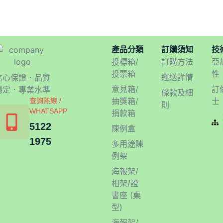
產品分類
訂購須知
技
投標箱/
訂購方法
亞
投票箱
性
運送詳情
信心保證．品質
意見箱/
訂
穩定．專業水準
條款及細
抽獎箱/
士
查詢熱線 /
則
WHATSAPP
捐款箱
5122
陳例盒
1975
多用途陳
例架
海報架/
相架/證
書座 (桌
型)
海報架/