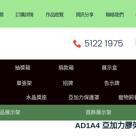
類
訂購詳情
作品遊覽
資訊分享
聯絡我們
5122 1975
抽獎箱
捐款箱
展示盒
單張架
招牌
告示牌
水晶獎座
亞加力保護罩
寵物飼
品展示架
首飾展示架
AD1A4 亞加力膠架 D