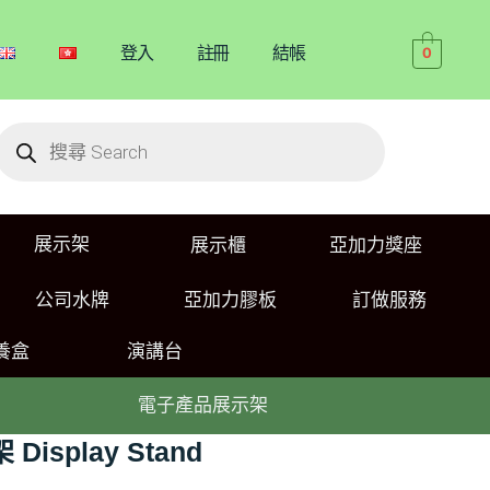
登入
註冊
結帳
0
展示架
展示櫃
亞加力獎座
公司水牌
亞加力膠板
訂做服務
養盒
演講台
電子產品展示架
isplay Stand