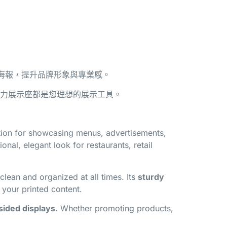
或海報，提升品牌形象與專業感。
力展示座都是您理想的展示工具。
tion for showcasing menus, advertisements,
ional, elegant look for restaurants, retail
clean and organized at all times. Its
sturdy
 your printed content.
sided displays
. Whether promoting products,