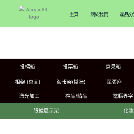
主頁
關於我們
產品分
投標箱
投票箱
意見箱
相架 (桌面)
海報架(掛牆)
單張座
激光加工
禮品/精品
電腦界字
眼鏡展示架
化妝