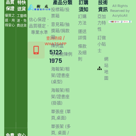
品質
產品分類
訂購
技術
特快
All Rights
保證
送貨
須知
資訊
投標箱/投
Reserved by
票箱
優質之
AcrylicAll
工藝精
訂購
亞加
信心保證．
選．用
湛．免
方法
力特
意見箱/抽
得安心
品質穩定．
費送貨
性
獎箱/捐款
運送
專業水準
箱
詳情
訂做
查詢熱線 /
WHATSAPP
小貼
陳例盒
條款
士
5122
及細
多用途陳例
則
網
1975
架
站
海報架/相
地
架/證書座
圖
(桌型)
海報架/相
架/證書座
(掛牆)
單張座 (單
頁,桌面)
單張架 (多
頁, 桌面 /
免費
安心