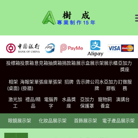
投標箱
投票箱
意見箱
抽獎箱
捐款箱
展示盒
展示架
展示櫃
亞加力
獎座
相架
海報架
單張座
單張架
招牌
告示牌
公司水
亞加力
訂做服
(桌面)
(掛牆)
牌
膠板
務
激光加
禮品/精
電腦界
水晶獎
亞加力
寵物飼
演講台
工
品
字
座
保護罩
養盒
眼鏡展示架
化妝品展示架
首飾展示架
電子產品展示架