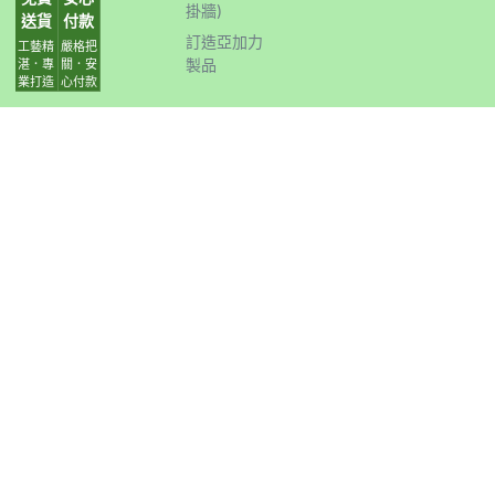
掛牆)
送貨
付款
訂造亞加力
工藝精
嚴格把
製品
湛．專
關．安
業打造
心付款