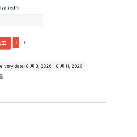
/ai/cdr)
Alternative:
物車
ery date: 8 月 8, 2026 - 8 月 11, 2026
品