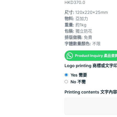
HKD
370.0
尺寸:
120x220x25mm
物料:
亞加力
重量:
約1kg
包裝:
獨立防花
排版做稿:
免費
字體數量顏色:
不限
Product Inquiry 產品查
Logo printing 商標或文字
Yes 需要
No 不需
Printing contents 文字內容