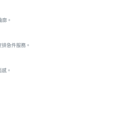
輪廓。
安排急件服務。
面感。