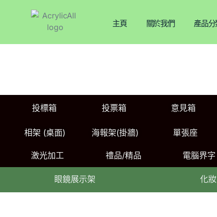
主頁
關於我們
產品分
投標箱
投票箱
意見箱
相架 (桌面)
海報架(掛牆)
單張座
激光加工
禮品/精品
電腦界字
眼鏡展示架
化妝