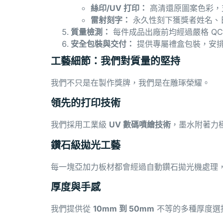
絲印/UV
打印：
高清還原圖案色彩，
雷射刻字：
永久性刻下獲獎者姓名、
質量檢測：
每件成品出廠前均經過嚴格 QC
安全包裝與交付：
提供專屬禮盒包裝，安
工藝細節：我們對質量的堅持
我們不只是在製作獎牌，我們是在雕琢榮耀。
領先的打印技術
我們採用工業級
UV
數碼噴繪技術
，墨水附著力
鑽石級拋光工藝
每一塊亞加力板材都會經過自動鑽石拋光機處理
厚度與手感
我們提供從
10mm
到 50mm
不等的多種厚度選