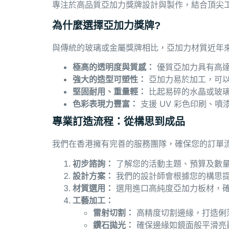
專注於高品質亞加力獎牌設計與製作，結合頂尖
為什麼選擇亞加力獎牌?
與傳統的玻璃或金屬獎牌相比，亞加力材質近年
極高的透明度與質感：
優質亞加力具有高
強大的造型可塑性：
亞加力易於加工，可以
堅固耐用、重量輕：
比起易碎的水晶或玻璃
色彩表現力豐富：
支援 UV 彩色印刷、噴漆
專業訂造流程：從構思到成品
我們在香港擁有完善的服務團隊，確保您的訂單
初步諮詢：
了解您的活動主題、預算及數
設計方案：
我們的設計師會根據您的構思提供
材質選用：
選用進口高純度亞加力板材，
工藝加工：
雷射切割：
高精度切割邊緣，打造俐
鑽石拋光：
確保邊緣如鏡面般平滑亮