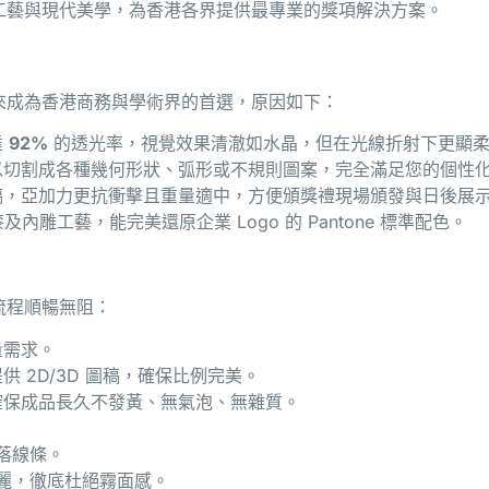
工藝與現代美學，為香港各界提供最專業的獎項解決方案。
來成為香港商務與學術界的首選，原因如下：
達
92%
的透光率，視覺效果清澈如水晶，但在光線折射下更顯
切割成各種幾何形狀、弧形或不規則圖案，完全滿足您的個性
，亞加力更抗衝擊且重量適中，方便頒獎禮現場頒發與日後展
及內雕工藝，能完美還原企業 Logo 的 Pantone 標準配色。
流程順暢無阻：
量需求。
 2D/3D 圖稿，確保比例完美。
確保成品長久不發黃、無氣泡、無雜質。
落線條。
麗，徹底杜絕霧面感。