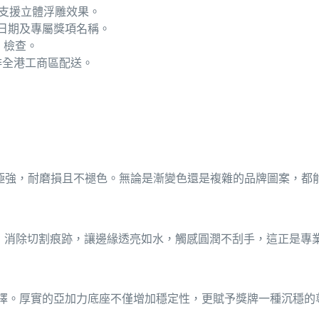
支援立體浮雕效果。
日期及專屬獎項名稱。
 檢查。
排全港工商區配送。
極強，耐磨損且不褪色。無論是漸變色還是複雜的品牌圖案，都
，消除切割痕跡，讓邊緣透亮如水，觸感圓潤不刮手，這正是專
擇。厚實的亞加力底座不僅增加穩定性，更賦予獎牌一種沉穩的