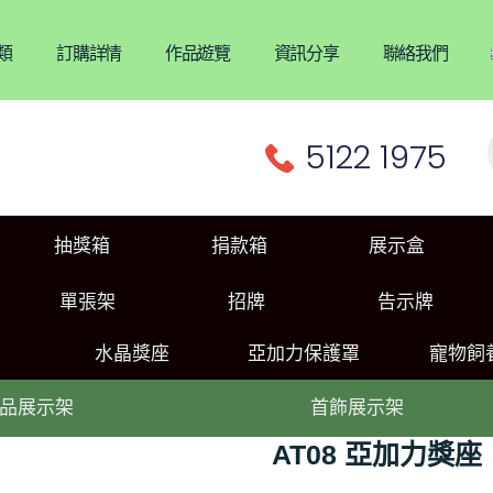
類
訂購詳情
作品遊覽
資訊分享
聯絡我們
5122 1975
抽獎箱
捐款箱
展示盒
單張架
招牌
告示牌
水晶獎座
亞加力保護罩
寵物飼
品展示架
首飾展示架
AT08 亞加力獎座