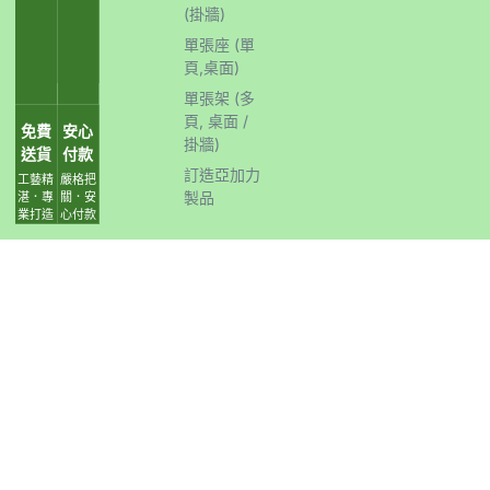
(掛牆)
單張座 (單
頁,桌面)
單張架 (多
頁, 桌面 /
免費
安心
掛牆)
送貨
付款
訂造亞加力
工藝精
嚴格把
製品
湛．專
關．安
業打造
心付款