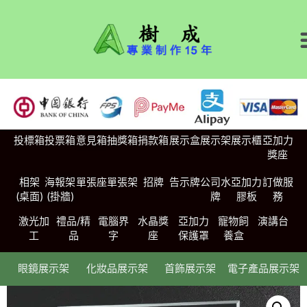
投標箱
投票箱
意見箱
抽獎箱
捐款箱
展示盒
展示架
展示櫃
亞加力
獎座
相架
海報架
單張座
單張架
招牌
告示牌
公司水
亞加力
訂做服
(桌面)
(掛牆)
牌
膠板
務
激光加
禮品/精
電腦界
水晶獎
亞加力
寵物飼
演講台
工
品
字
座
保護罩
養盒
眼鏡展示架
化妝品展示架
首飾展示架
電子產品展示架