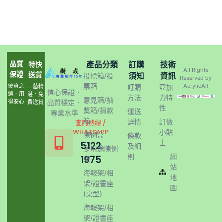
品質
產品分類
訂購
技術
特快
All Rights
保證
送貨
須知
資訊
投標箱/投
Reserved by
票箱
優質之
AcrylicAll
工藝精
訂購
亞加
信心保證．
選．用
湛．免
方法
力特
意見箱/抽
得安心
品質穩定．
費送貨
性
獎箱/捐款
運送
專業水準
箱
詳情
訂做
查詢熱線 /
WHATSAPP
小貼
陳例盒
條款
士
5122
及細
多用途陳例
則
網
1975
架
站
海報架/相
地
架/證書座
圖
(桌型)
海報架/相
架/證書座