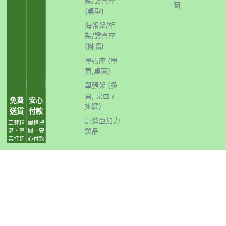
架/證書座
圖
(桌型)
海報架/相
架/證書座
(掛牆)
單張座 (單
頁,桌面)
單張架 (多
頁, 桌面 /
免費
安心
掛牆)
送貨
付款
訂造亞加力
工藝精
嚴格把
製品
湛．專
關．安
業打造
心付款