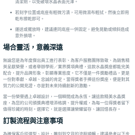
清潔劑，以免破壞水晶表面光澤。
若刻字位置或底座有輕微污漬，可用微濕布輕拭，然後立即用
乾布擦乾即可。
運送或擺放時，建議連同底座一併固定，避免晃動或傾斜造成
意外損壞。
場合靈活，意義深遠
無論您是為年度傑出員工進行表彰、為客戶服務團隊致敬、為銷售精
英呈獻榮譽，或者舉辦學術／業界獎項典禮，這款水晶獎座都能完美
配合，提升品牌形象，彰顯專業態度。它不僅是一件獎勵禮品，更是
一份對奉獻、卓越、忠誠的肯定。當得獎者手捧這份獎座，便是對其
努力的公開見證，亦是對未來持續創新的激勵。
當一份榮譽遇上卓越設計，一個瞬間成為永恆。讓這款精美水晶獎
座，為您的公司頒獎典禮增添格調、提升權威，為每一位得獎者留下
值得珍藏的時刻。選擇它，就是選擇讓榮耀留存、讓回憶長存。
訂製流程與注意事項
為確保客戶從選型、設計、雕刻到交貨的流程順暢，建議參考
以下步