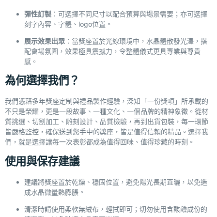
彈性訂製
：可選擇不同尺寸以配合預算與場景需要；亦可選擇
刻字內容、字體、logo位置。
展示效果出眾
：當獎座置於光線環境中，水晶體散發光澤，搭
配會場氛圍，效果極具震撼力，令整體儀式更具專業與尊貴
感。
為何選擇我們？
我們憑藉多年獎座定制與禮品製作經驗，深知「一份獎項」所承載的
不只是榮耀，更是一段故事、一種文化、一個品牌的精神象徵。從材
質挑選、切割加工、雕刻設計、品質檢驗，再到出貨包裝，每一環節
皆嚴格監控，確保送到您手中的獎座，皆是值得信賴的精品。選擇我
們，就是選擇讓每一次表彰都成為值得回味、值得珍藏的時刻。
使用與保存建議
建議將獎座置於乾燥、穩固位置，避免陽光長期直曬，以免造
成水晶微量熱膨脹。
清潔時請使用柔軟無絨布，輕拭即可；切勿使用含酸鹼成份的