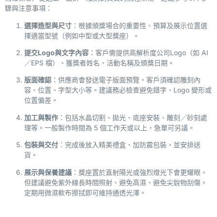
驟
與注意事項：
選擇造型與尺寸
：根據頒獎場合的重要性、預算及展示位置選
擇適當型號（例如中型或大型獎座）。
提交Logo與文字內容
：客戶需提供高解析度公司Logo（如 AI
／EPS 檔）、獲獎者姓名、活動名稱及頒獎日期。
版面確認
：供應商會發送電子版面預覽，客戶須確認雕刻內
容、位置、字型大小等。建議務必檢查避免錯字、Logo 變形或
位置偏差。
加工與製作
：包括水晶切割、拋光、底座安裝、雕刻／砂刻處
理等。一般製作時間為 5 個工作天或以上，急單可另議。
包裝與交付
：完成後放入精美禮盒、加防震包裝，並
安排送
貨
。
展示與保養建議
：獎座置於直射陽光或強烈燈光下會更耀眼，
但建議避免紫外線長時間照射、避免高濕、避免尖銳物刮傷。
定期用微濕軟布擦拭即可維持通透光澤。