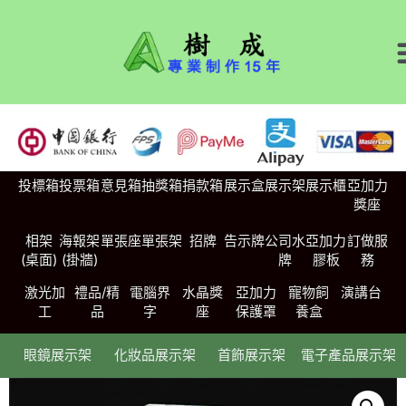
投標箱
投票箱
意見箱
抽獎箱
捐款箱
展示盒
展示架
展示櫃
亞加力
獎座
相架
海報架
單張座
單張架
招牌
告示牌
公司水
亞加力
訂做服
(桌面)
(掛牆)
牌
膠板
務
激光加
禮品/精
電腦界
水晶獎
亞加力
寵物飼
演講台
工
品
字
座
保護罩
養盒
眼鏡展示架
化妝品展示架
首飾展示架
電子產品展示架