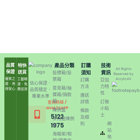
品質
產品分類
訂購
技術
特快
All Rights
保證
送貨
須知
資訊
投標箱/投
Reserved by
票箱
優質之
AcrylicAll
工藝精
訂購
亞加
信心保證．
選．用
湛．免
方法
力特
意見箱/抽
得安心
品質穩定．
費送貨
性
獎箱/捐款
運送
專業水準
箱
詳情
訂做
查詢熱線 /
WHATSAPP
小貼
陳例盒
條款
士
5122
及細
多用途陳例
則
網
1975
架
站
海報架/相
地