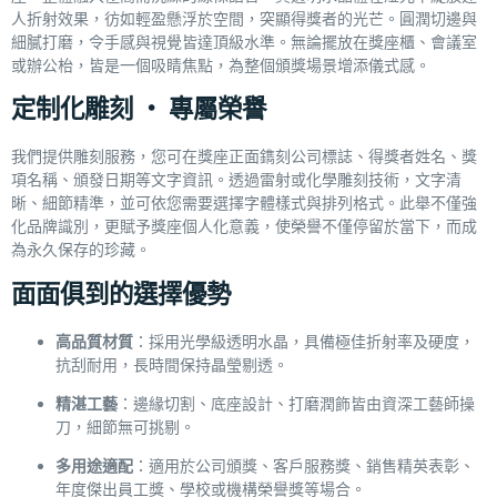
人折射效果，彷如輕盈懸浮於空間，突顯得獎者的光芒。圓潤切邊與
細膩打磨，令手感與視覺皆達頂級水準。無論擺放在獎座櫃、會議室
或辦公枱，皆是一個吸睛焦點，為整個頒獎場景增添儀式感。
定制化雕刻 ‧ 專屬榮譽
我們提供
雕刻
服務，您可在獎座正面鐫刻公司標誌、得獎者姓名、獎
項名稱、頒發日期等文字資訊。透過雷射或化學雕刻技術，文字清
晰、細節精準，並可依您需要選擇字體樣式與排列格式。此舉不僅強
化品牌識別，更賦予獎座個人化意義，使榮譽不僅停留於當下，而成
為永久保存的珍藏。
面面俱到的選擇優勢
高品質材質
：採用光學級透明水晶，具備極佳折射率及硬度，
抗刮耐用，長時間保持晶瑩剔透。
精湛工藝
：邊緣切割、底座設計、打磨潤飾皆由資深工藝師操
刀，細節無可挑剔。
多用途適配
：適用於公司頒獎、客戶服務獎、銷售精英表彰、
年度傑出員工獎、學校或機構榮譽獎等場合。