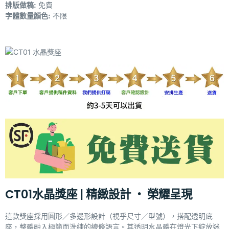
排版做稿:
免費
字體數量顏色:
不限
CT01水晶獎座 | 精緻設計 ‧ 榮耀呈現
這款獎座採用圓形／多邊形設計（視乎尺寸／型號），搭配透明底
座，整體融入極簡而洗練的線條語言。其透明水晶體在燈光下綻放迷