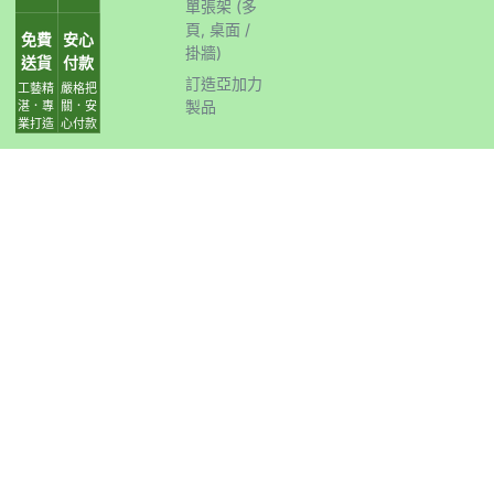
單張架 (多
頁, 桌面 /
免費
安心
掛牆)
送貨
付款
訂造亞加力
工藝精
嚴格把
製品
湛．專
關．安
業打造
心付款