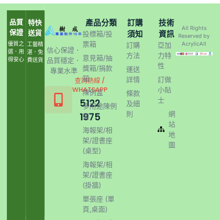
品質
產品分類
訂購
技術
特快
All Rights
保證
送貨
須知
資訊
投標箱/投
Reserved by
票箱
優質之
AcrylicAll
工藝精
訂購
亞加
信心保證．
選．用
湛．免
方法
力特
意見箱/抽
得安心
品質穩定．
費送貨
性
獎箱/捐款
運送
專業水準
箱
詳情
訂做
查詢熱線 /
WHATSAPP
小貼
陳例盒
條款
士
5122
及細
多用途陳例
則
網
1975
架
站
海報架/相
地
架/證書座
圖
(桌型)
海報架/相
架/證書座
(掛牆)
單張座 (單
頁,桌面)