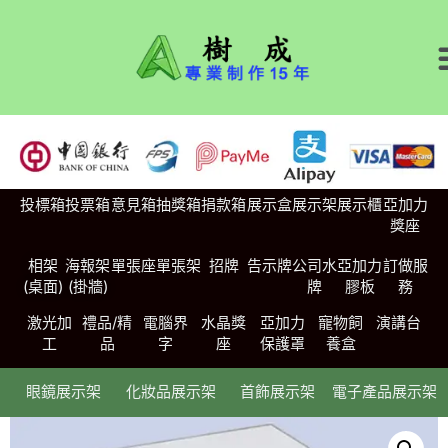
投標箱
投票箱
意見箱
抽獎箱
捐款箱
展示盒
展示架
展示櫃
亞加力
獎座
相架
海報架
單張座
單張架
招牌
告示牌
公司水
亞加力
訂做服
(桌面)
(掛牆)
牌
膠板
務
激光加
禮品/精
電腦界
水晶獎
亞加力
寵物飼
演講台
工
品
字
座
保護罩
養盒
眼鏡展示架
化妝品展示架
首飾展示架
電子產品展示架