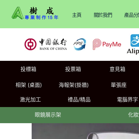
主頁
關於我們
產品分
投標箱
投票箱
意見箱
相架 (桌面)
海報架(掛牆)
單張座
激光加工
禮品/精品
電腦界字
眼鏡展示架
化妝