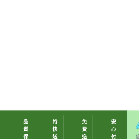
品
特
免
安
質
快
費
心
保
送
送
付