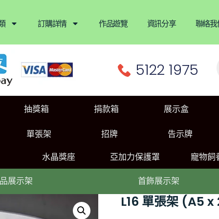
類
訂購詳情
作品遊覽
資訊分享
聯絡我
5122 1975
抽獎箱
捐款箱
展示盒
單張架
招牌
告示牌
水晶獎座
亞加力保護罩
寵物飼
品展示架
首飾展示架
L16 單張架 (A5 x