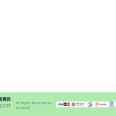
術資訊
All Rights Reserved by
加力特
AcrylicAll