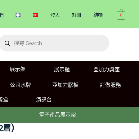
們
登入
註冊
結帳
0
展示架
展示櫃
亞加力獎座
公司水牌
亞加力膠板
訂做服務
養盒
演講台
電子產品展示架
 2層)