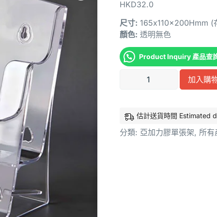
HKD
32.0
尺寸:
165x110x200Hmm (
顏色:
透明無色
Product Inquiry 產品查
加入購
估計送貨時間 Estimated deliv
分類:
亞加力膠單張架
,
所有