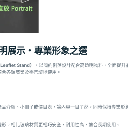
明展示・專業形象之選
aflet Stand）
，以簡約俐落設計配合高透明物料，全面提升
適合各類商業及零售環境使用。
產品介紹、小冊子或價目表，讓內容一目了然，同時保持專業形
變形。相比玻璃材質更輕巧安全，耐用性高，適合長期使用。