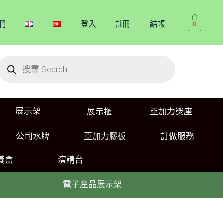
們
登入
註冊
結帳
0
展示架
展示櫃
亞加力獎座
公司水牌
亞加力膠板
訂做服務
養盒
演講台
電子產品展示架