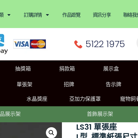
類
訂購詳情
作品遊覽
資訊分享
聯絡我
5122 1975
抽獎箱
捐款箱
展示盒
單張架
招牌
告示牌
水晶獎座
亞加力保護罩
寵物飼
品展示架
首飾展示架
LS31 單張座
L型, 標準紙張尺寸