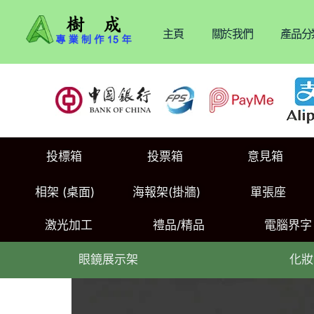
主頁
關於我們
產品分
投標箱
投票箱
意見箱
相架 (桌面)
海報架(掛牆)
單張座
激光加工
禮品/精品
電腦界字
眼鏡展示架
化妝