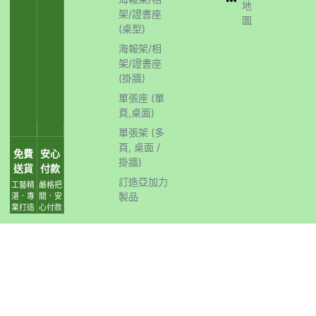
地
架/證書座
圖
(桌型)
海報架/相
架/證書座
(掛牆)
單張座 (單
頁,桌面)
單張架 (多
頁, 桌面 /
免費
安心
掛牆)
送貨
付款
訂造亞加力
工藝精
嚴格把
製品
湛．專
關．安
業打造
心付款