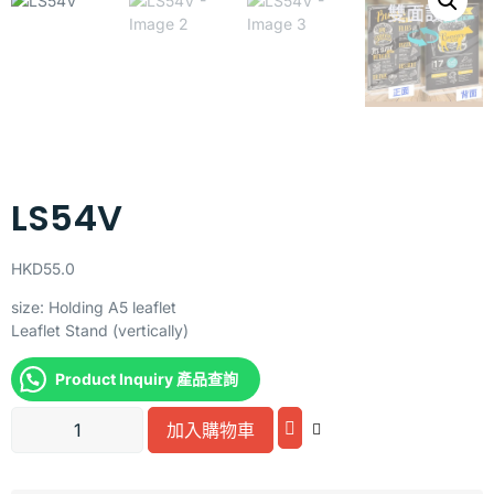
LS54V
HKD
55.0
size: Holding A5 leaflet
Leaflet Stand (vertically)
Product Inquiry 產品查詢
Alternative:
加入購物車