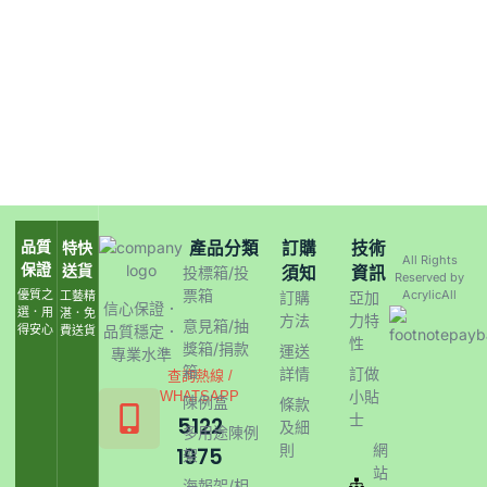
品質
產品分類
訂購
技術
特快
All Rights
保證
送貨
須知
資訊
投標箱/投
Reserved by
票箱
優質之
AcrylicAll
工藝精
訂購
亞加
信心保證．
選．用
湛．免
方法
力特
意見箱/抽
得安心
品質穩定．
費送貨
性
獎箱/捐款
運送
專業水準
箱
詳情
訂做
查詢熱線 /
小貼
WHATSAPP
陳例盒
條款
士
5122
及細
多用途陳例
則
網
1975
架
站
海報架/相