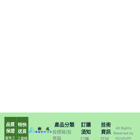
品質
產品分類
訂購
技術
特快
All Rights
保證
送貨
須知
資訊
投標箱/投
Reserved by
票箱
優質之
AcrylicAll
工藝精
訂購
亞加