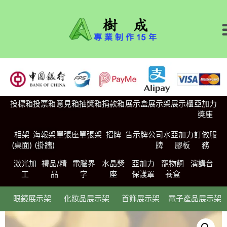
投標箱
投票箱
意見箱
抽獎箱
捐款箱
展示盒
展示架
展示櫃
亞加力
獎座
相架
海報架
單張座
單張架
招牌
告示牌
公司水
亞加力
訂做服
(桌面)
(掛牆)
牌
膠板
務
激光加
禮品/精
電腦界
水晶獎
亞加力
寵物飼
演講台
工
品
字
座
保護罩
養盒
眼鏡展示架
化妝品展示架
首飾展示架
電子產品展示架