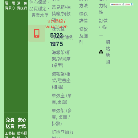
信心保證．
選．用
湛．免
方法
力特
意見箱/抽
得安心
品質穩定．
費送貨
性
獎箱/捐款
運送
專業水準
箱
詳情
訂做
查詢熱線 /
WHATSAPP
小貼
陳例盒
條款
士
5122
及細
多用途陳例
則
網
1975
架
站
海報架/相
地
架/證書座
圖
(桌型)
海報架/相
架/證書座
(掛牆)
單張座 (單
頁,桌面)
單張架 (多
頁, 桌面 /
免費
安心
掛牆)
送貨
付款
訂造亞加力
工藝精
嚴格把