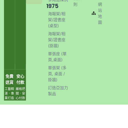
則
網
1975
架
站
海報架/相
地
架/證書座
圖
(桌型)
海報架/相
架/證書座
(掛牆)
單張座 (單
頁,桌面)
單張架 (多
頁, 桌面 /
免費
安心
掛牆)
送貨
付款
訂造亞加力
工藝精
嚴格把
製品
湛．專
關．安
業打造
心付款