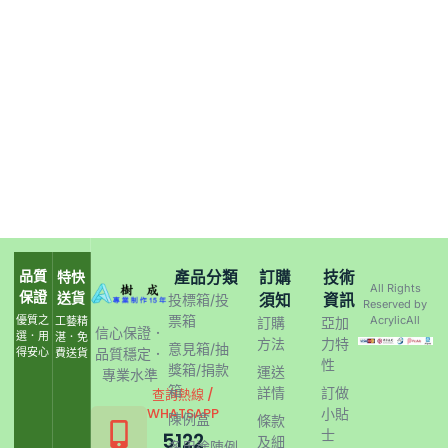
品質
產品分類
訂購
技術
特快
All Rights
保證
送貨
須知
資訊
投標箱/投
Reserved by
票箱
優質之
AcrylicAll
工藝精
訂購
亞加
信心保證．
選．用
湛．免
方法
力特
意見箱/抽
得安心
品質穩定．
費送貨
性
獎箱/捐款
運送
專業水準
箱
詳情
訂做
查詢熱線 /
WHATSAPP
小貼
陳例盒
條款
士
5122
及細
多用途陳例