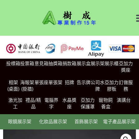
投標箱
投票箱
意見箱
抽獎箱
捐款箱
展示盒
展示架
展示櫃
亞加力
獎座
相架
海報架
單張座
單張架
招牌
告示牌
公司水
亞加力
訂做服
(桌面)
(掛牆)
牌
膠板
務
激光加
禮品/精
電腦界
水晶獎
亞加力
寵物飼
演講台
工
品
字
座
保護罩
養盒
眼鏡展示架
化妝品展示架
首飾展示架
電子產品展示架