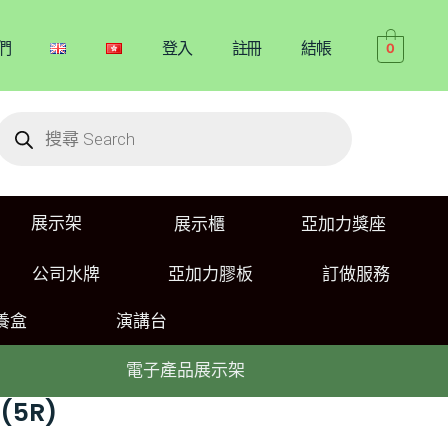
們
登入
註冊
結帳
0
展示架
展示櫃
亞加力獎座
公司水牌
亞加力膠板
訂做服務
養盒
演講台
電子產品展示架
(5R)