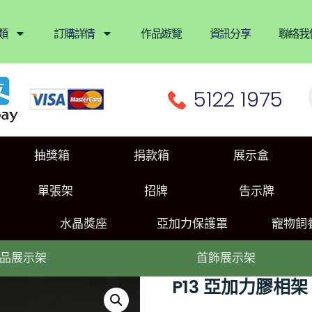
類
訂購詳情
作品遊覽
資訊分享
聯絡我
5122 1975
抽獎箱
捐款箱
展示盒
單張架
招牌
告示牌
水晶獎座
亞加力保護罩
寵物飼
品展示架
首飾展示架
P13 亞加力膠相架 