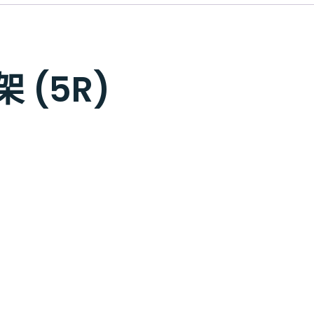
 (5R)
）
可放置 5R 相片
固定方式：
磁石
顏色：
透明