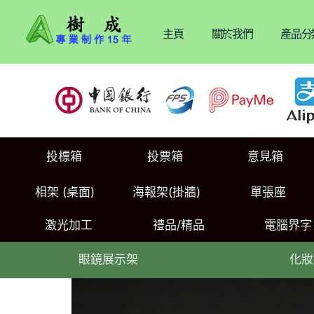
主頁
關於我們
產品分
投標箱
投票箱
意見箱
相架 (桌面)
海報架(掛牆)
單張座
激光加工
禮品/精品
電腦界字
眼鏡展示架
化妝