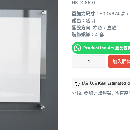
HKD
265.0
亞加力尺寸：
500×674 高
顏色：
透明
擺設方向:
橫放 / 直放
裝飾螺絲：
4 套
Product Inquiry 產品查
加入購
估計送貨時間 Estimated deli
分類:
亞加力海報架
,
所有產