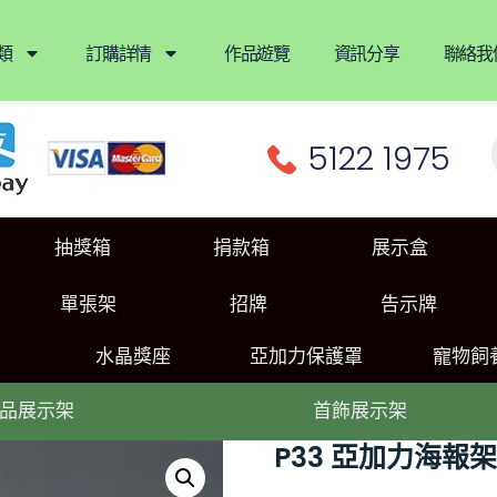
類
訂購詳情
作品遊覽
資訊分享
聯絡我
5122 1975
抽獎箱
捐款箱
展示盒
單張架
招牌
告示牌
水晶獎座
亞加力保護罩
寵物飼
品展示架
首飾展示架
P33 亞加力海報架