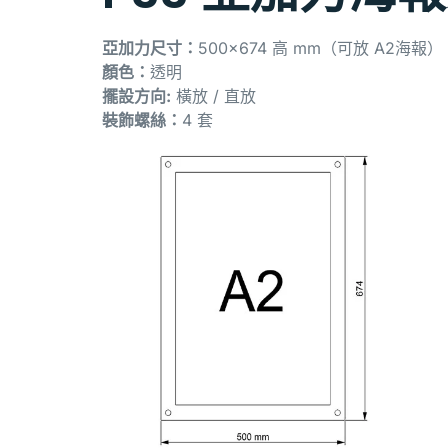
亞加力尺寸：
500×674 高 mm（可放 A2海報）
顏色：
透明
擺設方向:
橫放 / 直放
裝飾螺絲：
4 套