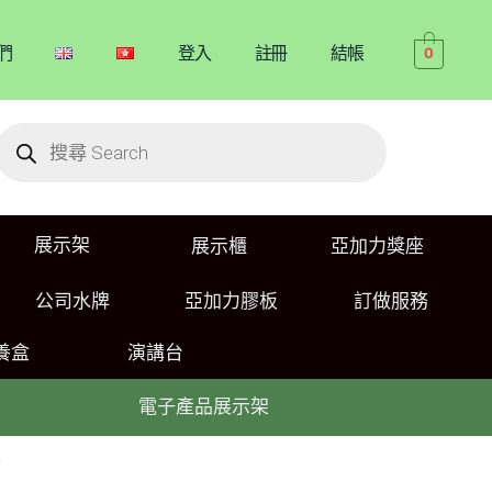
們
登入
註冊
結帳
0
展示架
展示櫃
亞加力獎座
公司水牌
亞加力膠板
訂做服務
養盒
演講台
電子產品展示架