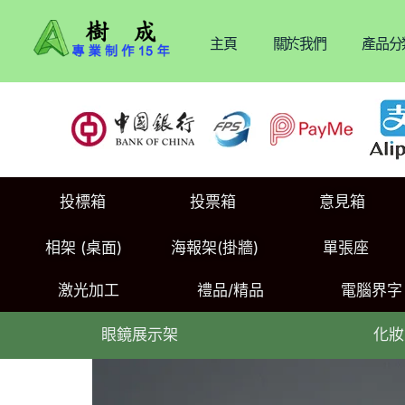
主頁
關於我們
產品分
投標箱
投票箱
意見箱
相架 (桌面)
海報架(掛牆)
單張座
激光加工
禮品/精品
電腦界字
眼鏡展示架
化妝