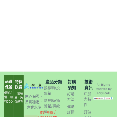
品質
產品分類
訂購
技術
特快
All Rights
保證
送貨
須知
資訊
投標箱/投
Reserved by
票箱
優質之
AcrylicAll
工藝精
訂購
亞加
信心保證．
選．用
湛．免
方法
力特
意見箱/抽
得安心
品質穩定．
費送貨
性
獎箱/捐款
運送
專業水準
箱
詳情
訂做
查詢熱線 /