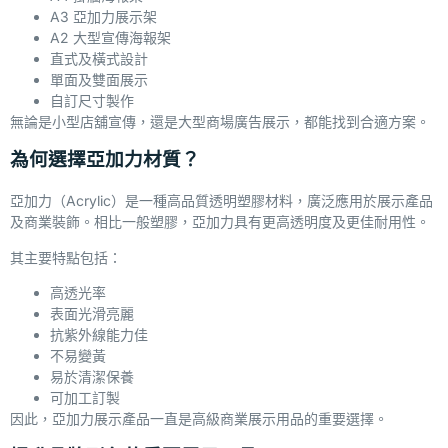
A3 亞加力展示架
A2 大型宣傳海報架
直式及橫式設計
單面及雙面展示
自訂尺寸製作
無論是小型店舖宣傳，還是大型商場廣告展示，都能找到合適方案。
為何選擇亞加力材質？
亞加力（Acrylic）是一種高品質透明塑膠材料，廣泛應用於展示產品
及商業裝飾。相比一般塑膠，亞加力具有更高透明度及更佳耐用性。
其主要特點包括：
高透光率
表面光滑亮麗
抗紫外線能力佳
不易變黃
易於清潔保養
可加工訂製
因此，亞加力展示產品一直是高級商業展示用品的重要選擇。