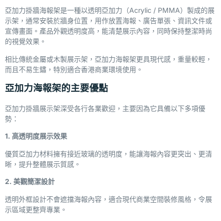
亞加力掛牆海報架是一種以透明亞加力（
Acrylic / PMMA
）製成的展
示架，通常安裝於牆身位置，用作放置海報、廣告單張、資訊文件或
宣傳畫面。產品外觀透明度高，能清楚展示內容，同時保持整潔時尚
的視覺效果。
相比傳統金屬或木製展示架，亞加力海報架更具現代感，重量較輕，
而且不易生鏽，特別適合香港商業環境使用。
亞加力海報架的主要優點
亞加力掛牆展示架深受各行各業歡迎，主要因為它具備以下多項優
勢：
1. 高透明度展示效果
優質亞加力材料擁有接近玻璃的透明度，能讓海報內容更突出、更清
晰，提升整體展示質感。
2. 美觀簡潔設計
透明外框設計不會遮擋海報內容，適合現代商業空間裝修風格，令展
示區域更整齊專業。