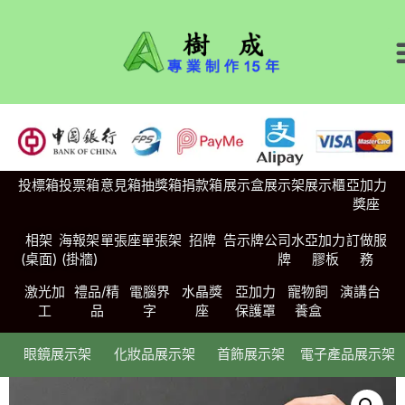
投標箱
投票箱
意見箱
抽獎箱
捐款箱
展示盒
展示架
展示櫃
亞加力
獎座
相架
海報架
單張座
單張架
招牌
告示牌
公司水
亞加力
訂做服
(桌面)
(掛牆)
牌
膠板
務
激光加
禮品/精
電腦界
水晶獎
亞加力
寵物飼
演講台
工
品
字
座
保護罩
養盒
眼鏡展示架
化妝品展示架
首飾展示架
電子產品展示架