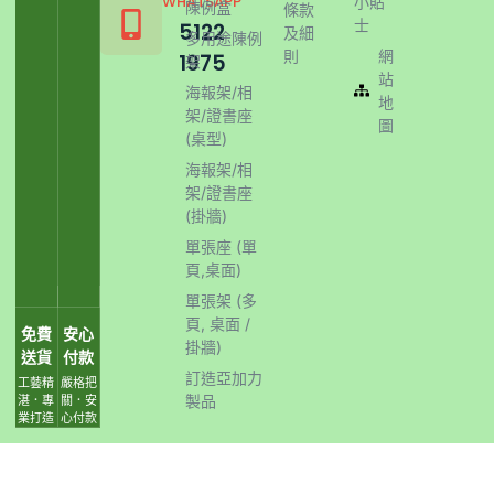
WHATSAPP
小貼
陳例盒
條款
士
5122
及細
多用途陳例
則
網
1975
架
站
海報架/相
地
架/證書座
圖
(桌型)
海報架/相
架/證書座
(掛牆)
單張座 (單
頁,桌面)
單張架 (多
頁, 桌面 /
免費
安心
掛牆)
送貨
付款
訂造亞加力
工藝精
嚴格把
製品
湛．專
關．安
業打造
心付款