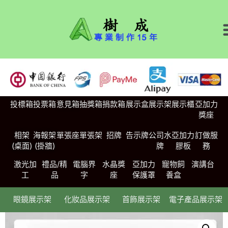
投標箱
投票箱
意見箱
抽獎箱
捐款箱
展示盒
展示架
展示櫃
亞加力
獎座
相架
海報架
單張座
單張架
招牌
告示牌
公司水
亞加力
訂做服
(桌面)
(掛牆)
牌
膠板
務
激光加
禮品/精
電腦界
水晶獎
亞加力
寵物飼
演講台
工
品
字
座
保護罩
養盒
眼鏡展示架
化妝品展示架
首飾展示架
電子產品展示架