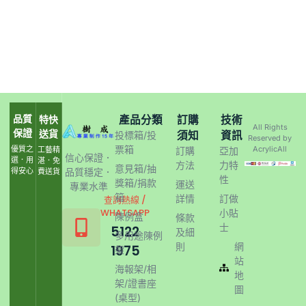
品質
產品分類
訂購
技術
特快
All Rights
保證
送貨
須知
資訊
投標箱/投
Reserved by
票箱
優質之
AcrylicAll
工藝精
訂購
亞加
信心保證．
選．用
湛．免
方法
力特
意見箱/抽
得安心
品質穩定．
費送貨
性
獎箱/捐款
運送
專業水準
箱
詳情
訂做
查詢熱線 /
WHATSAPP
小貼
陳例盒
條款
士
5122
及細
多用途陳例
則
網
1975
架
站
海報架/相
地
架/證書座
圖
(桌型)