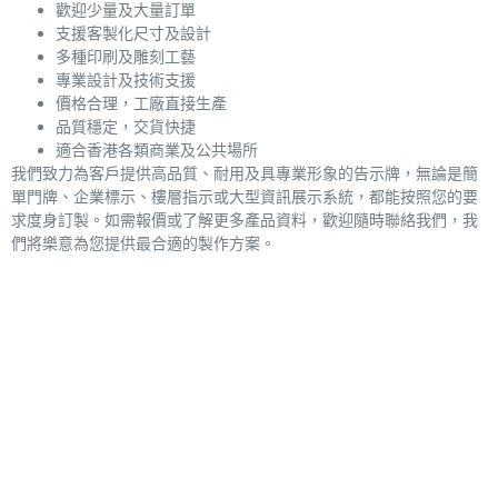
歡迎少量及大量訂單
支援客製化尺寸及設計
多種印刷及雕刻工藝
專業設計及技術支援
價格合理，工廠直接生產
品質穩定，交貨快捷
適合香港各類商業及公共場所
我們致力為客戶提供高品質、耐用及具專業形象的告示牌，無論是簡
單門牌、企業標示、樓層指示或大型資訊展示系統，都能按照您的要
求度身訂製。如需報價或了解更多產品資料，歡迎隨時聯絡我們，我
們將樂意為您提供最合適的製作方案。