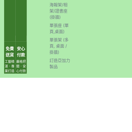
海報架/相
架/證書座
(掛牆)
單張座 (單
頁,桌面)
單張架 (多
頁, 桌面 /
免費
安心
掛牆)
送貨
付款
訂造亞加力
工藝精
嚴格把
製品
湛．專
關．安
業打造
心付款