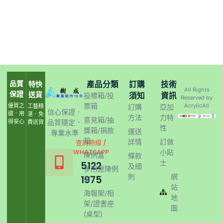
品質
產品分類
訂購
技術
特快
All Rights
保證
送貨
須知
資訊
投標箱/投
Reserved by
票箱
優質之
AcrylicAll
工藝精
訂購
亞加
信心保證．
選．用
湛．免
方法
力特
意見箱/抽
得安心
品質穩定．
費送貨
性
獎箱/捐款
運送
專業水準
箱
詳情
訂做
查詢熱線 /
WHATSAPP
小貼
陳例盒
條款
士
5122
及細
多用途陳例
則
網
1975
架
站
海報架/相
地
架/證書座
圖
(桌型)