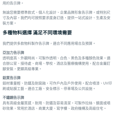
用的告示牌。
無論您需要標準款式、個人化設計、企業品牌形象告示牌，或特別尺
寸及內容，我們均可按照要求度身訂造，提供一站式設計、生產及安
裝方案。
多種物料選擇 滿足不同環境需要
我們提供多款物料製作告示牌，適合不同應用場合及預算。
亞加力告示牌
透明度高、外觀時尚，可製作透明、白色、黑色及多種顏色效果。適
合辦公室、接待處、商場、學校、酒店及醫療機構使用，配合金屬釘
腳安裝，更顯高級專業。
鋁質告示牌
鋁材重量輕、防鏽及耐腐蝕，可作戶內及戶外使用。配合噴漆、UV印
刷或貼膜工藝，適合工廠、安全標示、停車場及公共設施。
不鏽鋼告示牌
具有高級金屬質感，耐用、防鏽及容易清潔，可製作拉絲、鏡面或噴
砂效果，常用於酒店、商業大廈、寫字樓、政府機構及高級住宅。