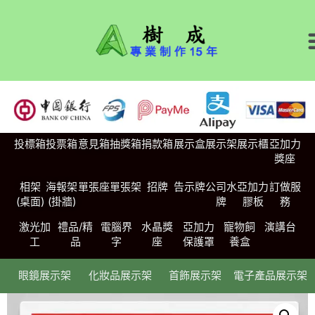
投標箱
投票箱
意見箱
抽獎箱
捐款箱
展示盒
展示架
展示櫃
亞加力
獎座
相架
海報架
單張座
單張架
招牌
告示牌
公司水
亞加力
訂做服
(桌面)
(掛牆)
牌
膠板
務
激光加
禮品/精
電腦界
水晶獎
亞加力
寵物飼
演講台
工
品
字
座
保護罩
養盒
眼鏡展示架
化妝品展示架
首飾展示架
電子產品展示架