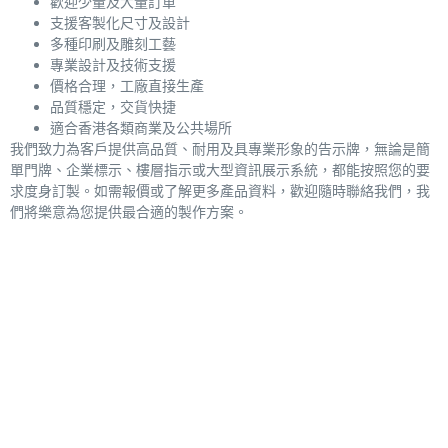
歡迎少量及大量訂單
支援客製化尺寸及設計
多種印刷及雕刻工藝
專業設計及技術支援
價格合理，工廠直接生產
品質穩定，交貨快捷
適合香港各類商業及公共場所
我們致力為客戶提供高品質、耐用及具專業形象的告示牌，無論是簡
單門牌、企業標示、樓層指示或大型資訊展示系統，都能按照您的要
求度身訂製。如需報價或了解更多產品資料，歡迎隨時聯絡我們，我
們將樂意為您提供最合適的製作方案。