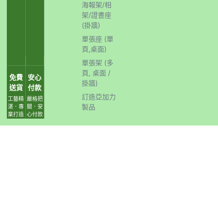
海報架/相
架/證書座
(掛牆)
單張座 (單
頁,桌面)
單張架 (多
頁, 桌面 /
免費
安心
掛牆)
送貨
付款
訂造亞加力
工藝精
嚴格把
製品
湛．專
關．安
業打造
心付款