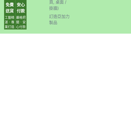
頁, 桌面 /
免費
安心
掛牆)
送貨
付款
訂造亞加力
工藝精
嚴格把
製品
湛．專
關．安
業打造
心付款