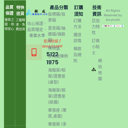
品質
產品分類
訂購
技術
特快
All Rights
保證
送貨
須知
資訊
投標箱/投
Reserved by
票箱
優質之
AcrylicAll
工藝精
訂購
亞加
信心保證．
選．用
湛．免
方法
力特
意見箱/抽
得安心
品質穩定．
費送貨
性
獎箱/捐款
運送
專業水準
箱
詳情
訂做
查詢熱線 /
WHATSAPP
小貼
陳例盒
條款
士
5122
及細
多用途陳例
則
網
1975
架
站
海報架/相
地
架/證書座
圖
(桌型)
海報架/相
架/證書座
(掛牆)
單張座 (單
頁,桌面)
單張架 (多