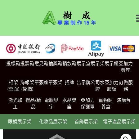
投標箱
投票箱
意見箱
抽獎箱
捐款箱
展示盒
展示架
展示櫃
亞加力
獎座
相架
海報架
單張座
單張架
招牌
告示牌
公司水
亞加力
訂做服
(桌面)
(掛牆)
牌
膠板
務
激光加
禮品/精
電腦界
水晶獎
亞加力
寵物飼
演講台
工
品
字
座
保護罩
養盒
眼鏡展示架
化妝品展示架
首飾展示架
電子產品展示架