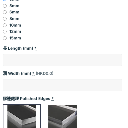
5mm
6mm
8mm
10mm
12mm
15mm
長 Length (mm)
*
濶 Width (mm)
*
(HKD0.0)
膠邊處理 Polished Edges
*