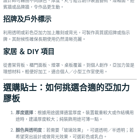
設計師可藉由不同顏色、厚度、尺寸組合創作裝置藝術、燈箱面、迎
賓牆或品牌牆，令作品更生動。
招牌及戶外標示
利用透明或彩色亞加力加上雕刻或背光，可製作高質感招牌或指示
牌。其耐候性確保長期使用仍然清晰亮麗。
家居 ＆ DIY 項目
從書架背板、櫃門面板、燈罩、桌板覆蓋，到個人創作，亞加力皆是
理想材料。輕便好加工，適合個人／小型工作室使用。
選購貼士：如何挑選合適的亞加力
膠板
厚度選擇
：根據用途選擇適當厚度。裝置載重較大或作結構用
途時，建議厚度較大；純裝飾用途可薄一點。
顏色與透明度
：若需要「玻璃效果」，可選透明／半透明；若
希望突出設計或做背光效果，可選彩色或乳白。