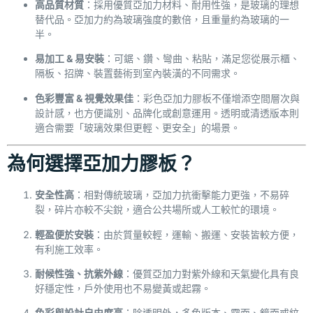
高品質材質
：採用優質亞加力材料、耐用性強，是玻璃的理想
替代品。亞加力約為玻璃強度的數倍，且重量約為玻璃的一
半。
易加工 & 易安裝
：可鋸、鑽、彎曲、粘貼，滿足您從展示櫃、
隔板、招牌、裝置藝術到室內裝潢的不同需求。
色彩豐富 & 視覺效果佳
：彩色亞加力膠板不僅增添空間層次與
設計感，也方便識別、品牌化或創意運用。透明或清透版本則
適合需要「玻璃效果但更輕、更安全」的場景。
為何選擇亞加力膠板？
安全性高
：相對傳統玻璃，亞加力抗衝擊能力更強，不易碎
裂，碎片亦較不尖銳，適合公共場所或人工較忙的環境。
輕盈便於安裝
：由於質量較輕，運輸、搬運、安裝皆較方便，
有利施工效率。
耐候性強、抗紫外線
：優質亞加力對紫外線和天氣變化具有良
好穩定性，戶外使用也不易變黃或起霧。
色彩與設計自由度高
：除透明外，多色版本、霧面、鏡面或紋