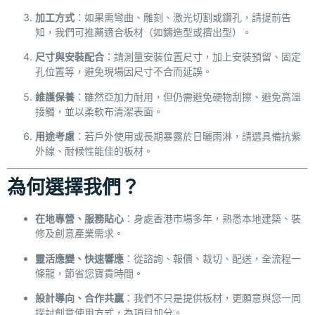
加工方式
：如果需彎曲、雕刻、激光切割或鑽孔，請提前告
知，我們可推薦適合板材（如鑄造型或擠出型）。
尺寸與安裝配合
：請測量安裝位置尺寸，加上安裝預留、固定
孔位置等，避免現場因尺寸不合而延誤。
維護保養
：雖然亞加力耐用，但仍需避免硬物刮擦、避免高溫
接觸，並以柔軟布清潔表面。
用途考慮
：若戶外使用或長期暴露於日曬雨淋，請選具備抗紫
外線、耐候性能佳的板材。
為何選擇我們？
在地專營、服務貼心
：身處香港市場多年，熟悉本地建築、裝
修及創意產業需求。
靈活應變、快速響應
：從諮詢、報價、裁切、配送，全流程一
條龍，節省您寶貴時間。
設計導向、合作共贏
：我們不只是提供板材，更願意與您一同
探討創意使用方式，為項目加分。