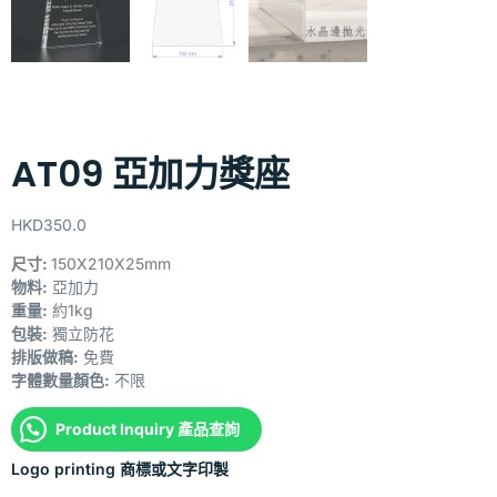
AT09 亞加力獎座
HKD
350.0
尺寸:
150X210X25mm
物料:
亞加力
重量:
約1kg
包裝:
獨立防花
排版做稿:
免費
字體數量顏色:
不限
Product Inquiry 產品查詢
Logo printing 商標或文字印製