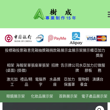
投標箱
投票箱
意見箱
抽獎箱
捐款箱
展示盒
展示架
展示櫃
亞加力
獎座
相架
海報架
單張座
單張架
招牌
告示牌
公司水
亞加力
訂做服
(桌面)
(掛牆)
牌
膠板
務
激光加
禮品/精
電腦界
水晶獎
亞加力
寵物飼
演講台
工
品
字
座
保護罩
養盒
眼鏡展示架
化妝品展示架
首飾展示架
電子產品展示架