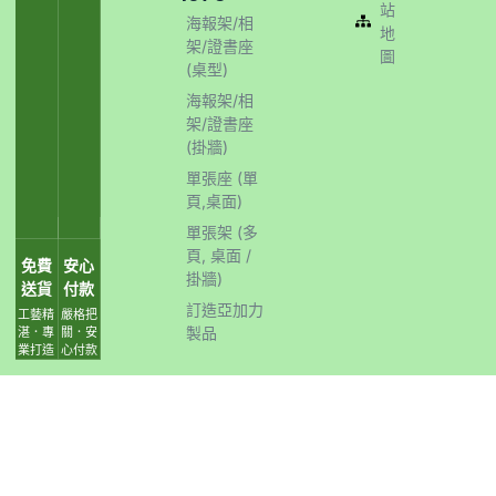
站
海報架/相
地
架/證書座
圖
(桌型)
海報架/相
架/證書座
(掛牆)
單張座 (單
頁,桌面)
單張架 (多
頁, 桌面 /
免費
安心
掛牆)
送貨
付款
訂造亞加力
工藝精
嚴格把
製品
湛．專
關．安
業打造
心付款