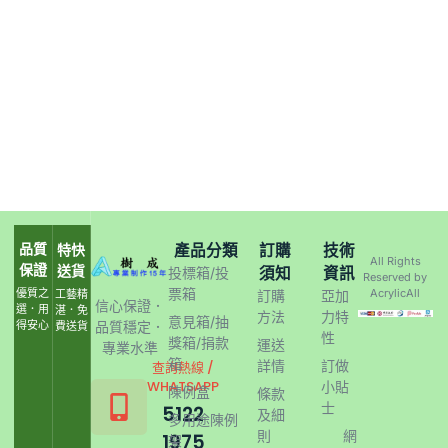
品質
產品分類
訂購
技術
特快
All Rights
保證
送貨
須知
資訊
投標箱/投
Reserved by
票箱
優質之
AcrylicAll
工藝精
訂購
亞加
信心保證．
選．用
湛．免
方法
力特
意見箱/抽
得安心
品質穩定．
費送貨
性
獎箱/捐款
運送
專業水準
箱
詳情
訂做
查詢熱線 /
WHATSAPP
小貼
陳例盒
條款
士
5122
及細
多用途陳例
則
網
1975
架