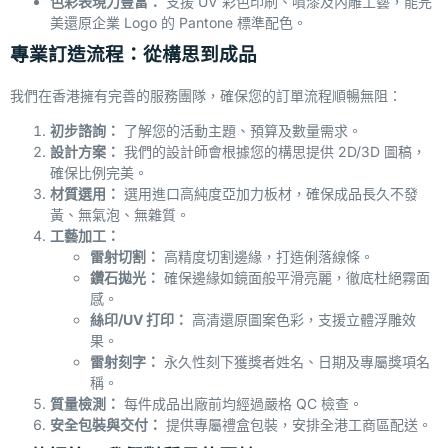
色彩表現力豐富：
支援 UV 彩色印刷、噴漆及內雕工藝，能完
美還原企業 Logo 的 Pantone 標準配色。
專業訂造流程：從構思到成品
我們在香港擁有完善的服務團隊，確保您的訂單流程順暢無阻：
初步諮詢：
了解您的活動主題、預算及數量需求。
設計方案：
我們的設計師會根據您的構思提供 2D/3D 圖稿，
確保比例完美。
材質選用：
選用進口高純度亞加力板材，確保成品長久不發
黃、無氣泡、無雜質。
工藝加工：
雷射切割：
高精度切割邊緣，打造俐落線條。
鑽石拋光：
確保邊緣如鏡面般平滑亮麗，徹底杜絕霧面
感。
絲印/UV
打印：
高清還原圖案色彩，支援立體浮雕效
果。
雷射刻字：
永久性刻下獲獎者姓名、日期及專屬獎項名
稱。
質量檢測：
每件成品出廠前均經過嚴格 QC 檢查。
安全包裝與交付：
提供專屬禮盒包裝，安排全港工商區配送。