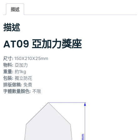
描述
描述
AT09 亞加力獎座
尺寸:
150X210X25mm
物料:
亞加力
重量:
約1kg
包裝:
獨立防花
排版做稿:
免費
字體數量顏色:
不限