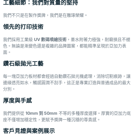
工藝細節：我們對質量的堅持
我們不只是在製作獎牌，我們是在雕琢榮耀。
領先的打印技術
我們採用工業級
UV
數碼噴繪技術
，墨水附著力極強，耐磨損且不褪
色。無論是漸變色還是複雜的品牌圖案，都能精準呈現於亞加力表
面。
鑽石級拋光工藝
每一塊亞加力板材都會經過自動鑽石拋光機處理，消除切割痕跡，讓
邊緣透亮如水，觸感圓潤不刮手，這正是專業訂造與普通成品的最大
分別。
厚度與手感
我們提供從
10mm
到 50mm
不等的多種厚度選擇。厚實的亞加力底
座不僅增加穩定性，更賦予獎牌一種沉穩的尊貴感。
客戶見證與案例展示