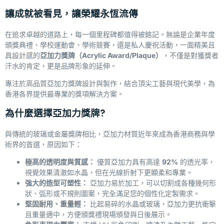
讓成就被看見，讓榮耀永恆流傳
在追求卓越的道路上，每一個里程碑都值得被銘記。無論是企業年度
頒獎典禮、學校運動會、學術競賽，還是私人慶祝活動，一面精美且
具設計感的
亞加力獎牌（
Acrylic Award/Plaque
）
，不僅是對獲獎者
汗水的肯定，更是品牌形象的延伸。
專注於高品質亞加力獎牌設計與製作，結合頂尖工藝與現代美學，為
香港各界提供最專業的獎項解決方案。
為什麼選擇亞加力獎牌?
與傳統的玻璃或金屬獎牌相比，亞加力材質近年來成為香港商務與學
術界的首選，原因如下：
極高的透明度與質感：
優質亞加力具有高達
92%
的透光率，
視覺效果清澈如水晶，但在光線折射下更顯柔和專業。
強大的造型可塑性：
亞加力易於加工，可以切割成各種幾何形
狀、弧形或不規則圖案，完全滿足您的個性化定製需求。
堅固耐用、重量輕：
比起易碎的水晶或玻璃，亞加力更抗衝擊
且重量適中，方便頒獎禮現場頒發與日後展示。