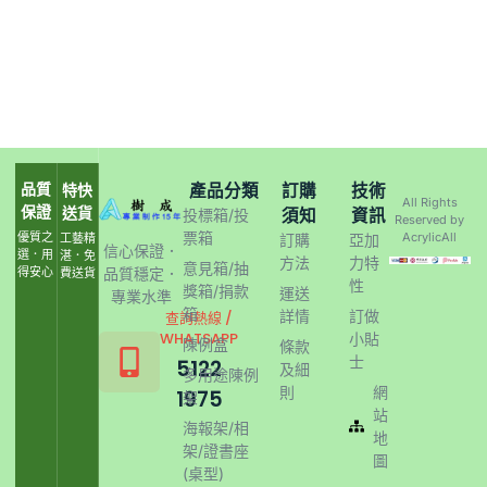
品質
產品分類
訂購
技術
特快
All Rights
保證
送貨
須知
資訊
投標箱/投
Reserved by
票箱
優質之
AcrylicAll
工藝精
訂購
亞加
信心保證．
選．用
湛．免
方法
力特
意見箱/抽
得安心
品質穩定．
費送貨
性
獎箱/捐款
運送
專業水準
箱
詳情
訂做
查詢熱線 /
WHATSAPP
小貼
陳例盒
條款
士
5122
及細
多用途陳例
則
網
1975
架
站
海報架/相
地
架/證書座
圖
(桌型)