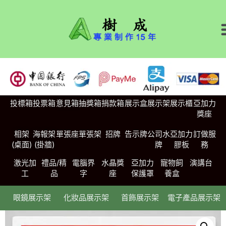
投標箱
投票箱
意見箱
抽獎箱
捐款箱
展示盒
展示架
展示櫃
亞加力
獎座
相架
海報架
單張座
單張架
招牌
告示牌
公司水
亞加力
訂做服
(桌面)
(掛牆)
牌
膠板
務
激光加
禮品/精
電腦界
水晶獎
亞加力
寵物飼
演講台
工
品
字
座
保護罩
養盒
眼鏡展示架
化妝品展示架
首飾展示架
電子產品展示架