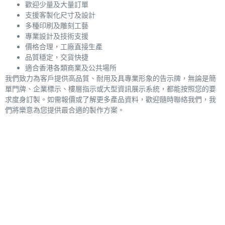
歡迎少量及大量訂單
支援客製化尺寸及設計
多種印刷及雕刻工藝
專業設計及技術支援
價格合理，工廠直接生產
品質穩定，交貨快捷
適合香港各類商業及公共場所
我們致力為客戶提供高品質、耐用及具專業形象的告示牌，無論是簡
單門牌、企業標示、樓層指示或大型資訊展示系統，都能按照您的要
求度身訂製。如需報價或了解更多產品資料，歡迎隨時聯絡我們，我
們將樂意為您提供最合適的製作方案。