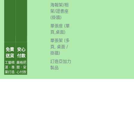
海報架/相
架/證書座
(掛牆)
單張座 (單
頁,桌面)
單張架 (多
頁, 桌面 /
免費
安心
掛牆)
送貨
付款
訂造亞加力
工藝精
嚴格把
製品
湛．專
關．安
業打造
心付款